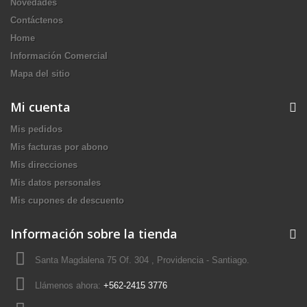
Novedades
Contáctenos
Home
Información Comercial
Mapa del sitio
Mi cuenta
Mis pedidos
Mis facturas por abono
Mis direcciones
Mis datos personales
Mis cupones de descuento
Información sobre la tienda
Santa Magdalena 75 Of. 304 , Providencia - Santiago.
Llámenos ahora:
+562-2415 3776