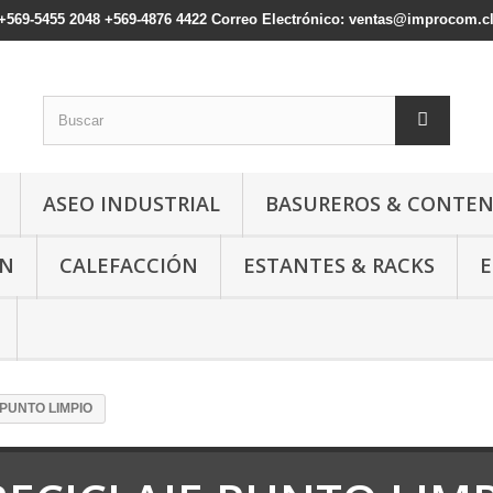
: +569-5455 2048 +569-4876 4422 Correo Electrónico: ventas@improcom.c
ASEO INDUSTRIAL
BASUREROS & CONTE
ÓN
CALEFACCIÓN
ESTANTES & RACKS
E
PUNTO LIMPIO