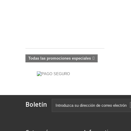
Doble
Cesta
100...
$ 117.000
-10%
$
130.000
Todas las promociones especiales
Boletín