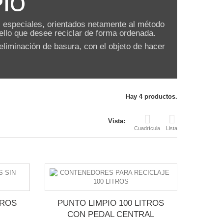
PIO
especiales, orientados netamente al método
quello que desee reciclar de forma ordenada.
eliminación de basura, con el objeto de hacer
Hay 4 productos.
Vista:
Cuadrícula
Lista
TROS
PUNTO LIMPIO 100 LITROS
CON PEDAL CENTRAL