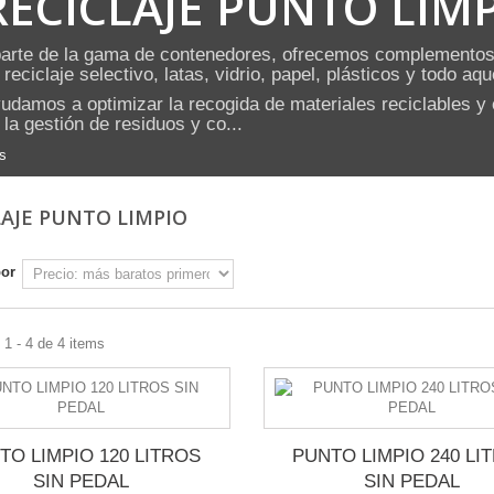
RECICLAJE PUNTO LIM
arte de la gama de contenedores, ofrecemos complementos 
 reciclaje selectivo, latas, vidrio, papel, plásticos y todo a
udamos a optimizar la recogida de materiales reciclables y 
 la gestión de residuos y co...
s
LAJE PUNTO LIMPIO
por
1 - 4 de 4 items
TO LIMPIO 120 LITROS
PUNTO LIMPIO 240 LI
SIN PEDAL
SIN PEDAL