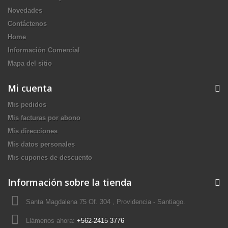
Novedades
Contáctenos
Home
Información Comercial
Mapa del sitio
Mi cuenta
Mis pedidos
Mis facturas por abono
Mis direcciones
Mis datos personales
Mis cupones de descuento
Información sobre la tienda
Santa Magdalena 75 Of. 304 , Providencia - Santiago.
Llámenos ahora:
+562-2415 3776