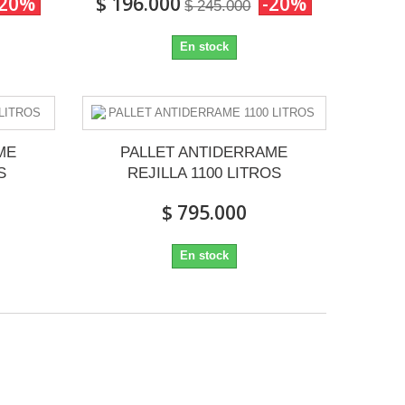
-20%
$ 196.000
-20%
$ 245.000
En stock
ME
PALLET ANTIDERRAME
S
REJILLA 1100 LITROS
$ 795.000
En stock