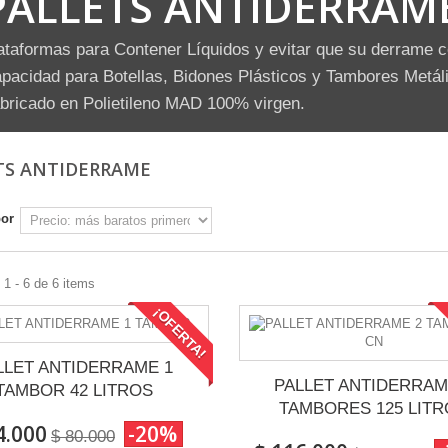
PALLETS ANTIDERRAM
ataformas para Contener Líquidos y evitar que su derrame c
pacidad para Botellas, Bidones Plásticos y Tambores Metál
bricado en Polietileno MAD 100% virgen.
TS ANTIDERRAME
por
1 - 6 de 6 items
¡OFERTA!
LLET ANTIDERRAME 1
PALLET ANTIDERRAM
TAMBOR 42 LITROS
TAMBORES 125 LIT
4.000
-20%
$ 80.000