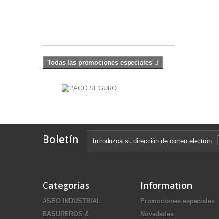
$ 99.000
-10%
$
110.000
Todas las promociones especiales
Boletín
Categorías
Information
ASEO INDUSTRIAL
Promociones especiales
BASUREROS &
Novedades