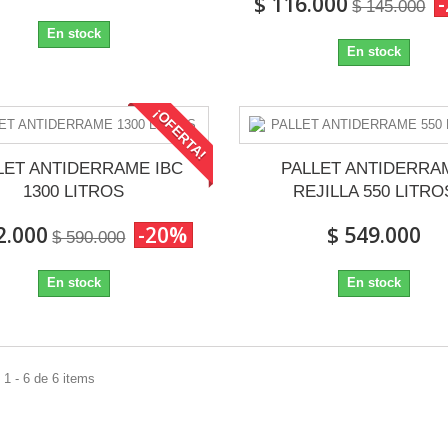
$ 116.000
$ 145.000
En stock
En stock
¡OFERTA!
LET ANTIDERRAME IBC
PALLET ANTIDERRA
1300 LITROS
REJILLA 550 LITRO
2.000
-20%
$ 549.000
$ 590.000
En stock
En stock
1 - 6 de 6 items