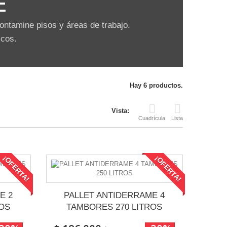
E
ontamine pisos y áreas de trabajo.
icos.
Hay 6 productos.
Vista:
Cuadrícula
Lista
¡OFERTA!
¡OFERTA!
E 2
PALLET ANTIDERRAME 4
ROS
TAMBORES 270 LITROS