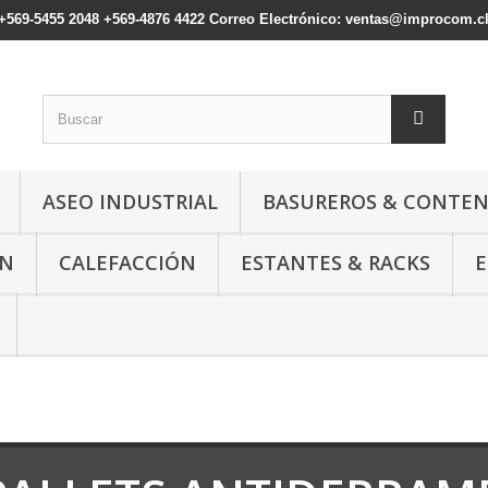
: +569-5455 2048 +569-4876 4422 Correo Electrónico: ventas@improcom.c
ASEO INDUSTRIAL
BASUREROS & CONTE
ÓN
CALEFACCIÓN
ESTANTES & RACKS
E