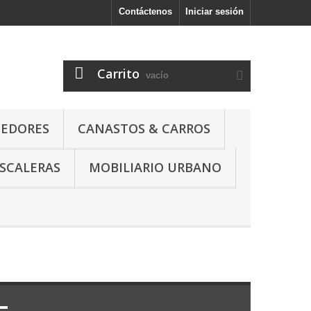
Contáctenos
Iniciar sesión
l
Carrito
vacío
NEDORES
CANASTOS & CARROS
SCALERAS
MOBILIARIO URBANO