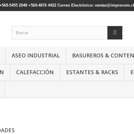
: +569-5455 2048 +569-4876 4422 Correo Electrónico: ventas@improcom.c
ASEO INDUSTRIAL
BASUREROS & CONTE
ÓN
CALEFACCIÓN
ESTANTES & RACKS
E
DADES