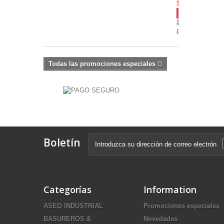
$ 472.000
-20%
$
590.000
Todas las promociones especiales
Boletín
Categorías
Information
ASEO INDUSTRIAL
Promociones especiales
BASUREROS &
Novedades