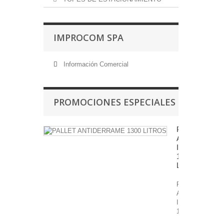
IMPROCOM SPA
Información Comercial
PROMOCIONES ESPECIALES
PALLET
ANTIDERRA
IBC
1300
LITROS
Pallet
Antiderrame
IBC
1300...