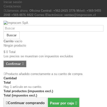
Iniciar sesión
Contáctenos
Llámenos ahora:
Oficina Central: +562-2415 3776 Móvil: +569-5455
2048 +569-4876 4422 Correo Electrónico: ventas@improcom.cl
Buscar
Carrito
vacío
Ningún producto
$ 0
Total
Los precios se muestran con impuestos excluidos
Confirmar
Producto añadido correctamente a su carrito de compra
Cantidad
Total
Hay 1 artículo en su carrito.
Total productos (impuestos excl.)
Total (impuestos excl.)
Continuar comprando
Pasar por caja