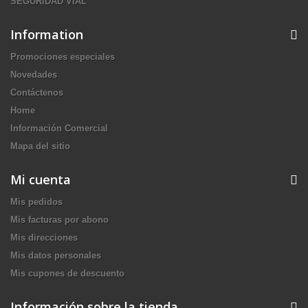
SEGURIDAD VIAL
Information
Promociones especiales
Novedades
Contáctenos
Home
Información Comercial
Mapa del sitio
Mi cuenta
Mis pedidos
Mis facturas por abono
Mis direcciones
Mis datos personales
Mis cupones de descuento
Información sobre la tienda