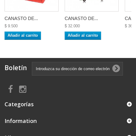
CANASTO DE...
CANASTO DE...
CANA
$ 9.500
$ 32.000
$ 36.
Añadir al carrito
Añadir al carrito
Boletín
Categorías
Information