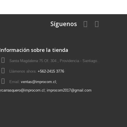
Síguenos
Información sobre la tienda
Santa Magdalena 75 Of. 304 , Providencia - Santiago.
Llámenos ahora:
+562-2415 3776
Email:
ventas@improcom.cl;
rcarrasquero@improcom.cl; improcom2017@gmail.com