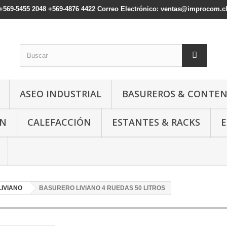
: +569-5455 2048 +569-4876 4422 Correo Electrónico: ventas@improcom.c
ASEO INDUSTRIAL
BASUREROS & CONTE
ÓN
CALEFACCIÓN
ESTANTES & RACKS
E
IVIANO
BASURERO LIVIANO 4 RUEDAS 50 LITROS