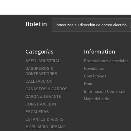
Boletín
Categorías
Information
ASEO INDUSTRIAL
Promociones especiales
BASUREROS &
Novedades
CONTENEDORES
Contáctenos
CALEFACCIÓN
Home
CANASTOS & CARROS
Información Comercial
CARGA & LEVANTE
Mapa del sitio
CONSTRUCCIÓN
ESCALERAS
ESTANTES & RACKS
MOBILIARIO URBANO